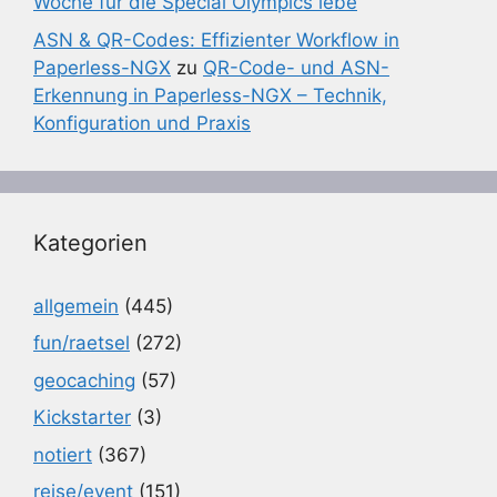
Woche für die Special Olympics lebe
ASN & QR-Codes: Effizienter Workflow in
Paperless-NGX
zu
QR-Code- und ASN-
Erkennung in Paperless-NGX – Technik,
Konfiguration und Praxis
Kategorien
allgemein
(445)
fun/raetsel
(272)
geocaching
(57)
Kickstarter
(3)
notiert
(367)
reise/event
(151)