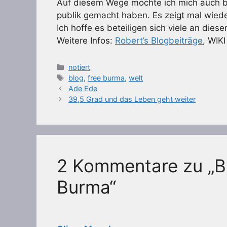
Auf diesem Wege möchte ich mich auch be
publik gemacht haben. Es zeigt mal wieder
Ich hoffe es beteiligen sich viele an diese
Weitere Infos:
Robert’s Blogbeiträge
, WIKI
Kategorien
notiert
Schlagwörter
blog
,
free burma
,
welt
Ade Ede
39,5 Grad und das Leben geht weiter
2 Kommentare zu „Bl
Burma“