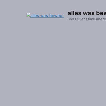
Zum
Inhalt
alles was be
springen
und Oliver Münk intere