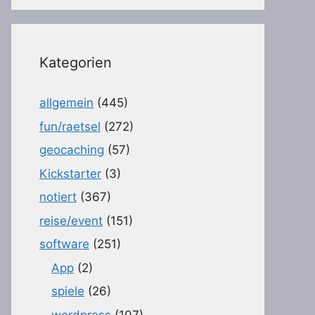
Kategorien
allgemein
(445)
fun/raetsel
(272)
geocaching
(57)
Kickstarter
(3)
notiert
(367)
reise/event
(151)
software
(251)
App
(2)
spiele
(26)
wordpress
(107)