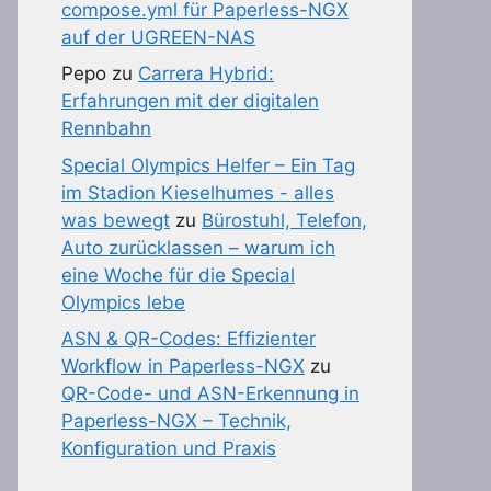
compose.yml für Paperless-NGX
auf der UGREEN-NAS
Pepo
zu
Carrera Hybrid:
Erfahrungen mit der digitalen
Rennbahn
Special Olympics Helfer – Ein Tag
im Stadion Kieselhumes - alles
was bewegt
zu
Bürostuhl, Telefon,
Auto zurücklassen – warum ich
eine Woche für die Special
Olympics lebe
ASN & QR-Codes: Effizienter
Workflow in Paperless-NGX
zu
QR-Code- und ASN-Erkennung in
Paperless-NGX – Technik,
Konfiguration und Praxis