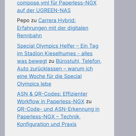
compose.yml für Paperless-NGX
auf der UGREEN-NAS
Pepo
zu
Carrera Hybrid:
Erfahrungen mit der digitalen
Rennbahn
Special Olympics Helfer – Ein Tag
im Stadion Kieselhumes - alles
was bewegt
zu
Bürostuhl, Telefon,
Auto zurücklassen – warum ich
eine Woche für die Special
Olympics lebe
ASN & QR-Codes: Effizienter
Workflow in Paperless-NGX
zu
QR-Code- und ASN-Erkennung in
Paperless-NGX – Technik,
Konfiguration und Praxis