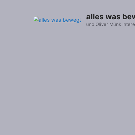
Zum
Inhalt
alles was be
springen
und Oliver Münk intere