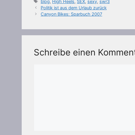
Schlagwörter
blog
,
High Heels
,
SEX
,
sexy
,
swr3
Politik ist aus dem Urlaub zurück
Canyon Bikes: Sparbuch 2007
Schreibe einen Kommen
Kommentar