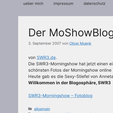
ueber mich
impressum
datenschutz
Der MoShowBlo
3. September 2007
von
Oliver Muenk
von
SWR3.de
.
Die SWR3-Morningshow hat jetzt einen ei
schönsten Fotos der Morningshow online 
Heute gab es die Sexy-Stiefel von Anneta 
Willkommen in der Blogosphäre, SWR3
SWR3-Morningshow – Fotoblog
Kategorien
allgemein