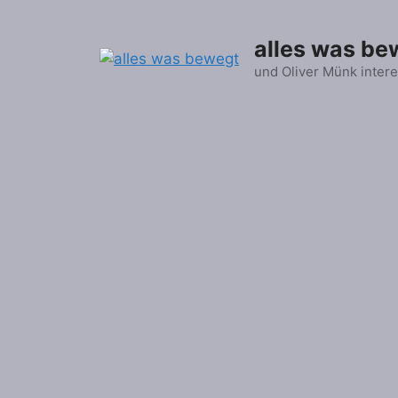
Zum
Inhalt
alles was be
springen
und Oliver Münk intere