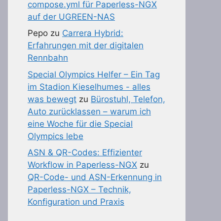
compose.yml für Paperless-NGX
auf der UGREEN-NAS
Pepo
zu
Carrera Hybrid:
Erfahrungen mit der digitalen
Rennbahn
Special Olympics Helfer – Ein Tag
im Stadion Kieselhumes - alles
was bewegt
zu
Bürostuhl, Telefon,
Auto zurücklassen – warum ich
eine Woche für die Special
Olympics lebe
ASN & QR-Codes: Effizienter
Workflow in Paperless-NGX
zu
QR-Code- und ASN-Erkennung in
Paperless-NGX – Technik,
Konfiguration und Praxis