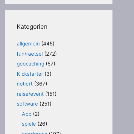
Kategorien
allgemein
(445)
fun/raetsel
(272)
geocaching
(57)
Kickstarter
(3)
notiert
(367)
reise/event
(151)
software
(251)
App
(2)
spiele
(26)
wordpress
(107)