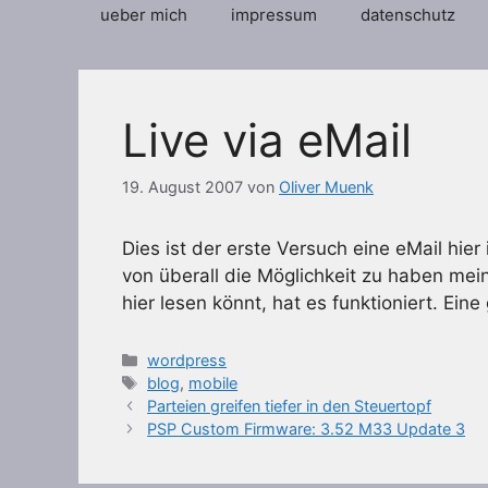
ueber mich
impressum
datenschutz
Live via eMail
19. August 2007
von
Oliver Muenk
Dies ist der erste Versuch eine eMail hier
von überall die Möglichkeit zu haben mein
hier lesen könnt, hat es funktioniert. Ei
Kategorien
wordpress
Schlagwörter
blog
,
mobile
Parteien greifen tiefer in den Steuertopf
PSP Custom Firmware: 3.52 M33 Update 3