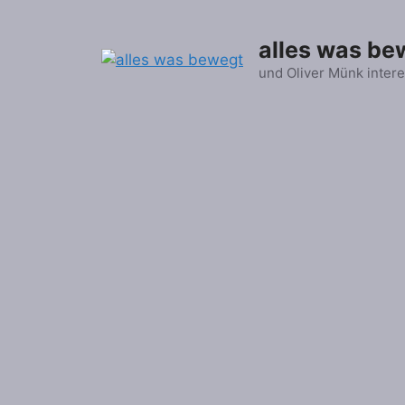
Zum
Inhalt
alles was be
springen
und Oliver Münk intere