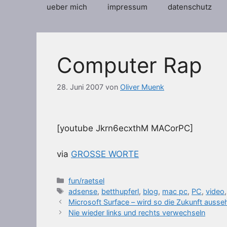
ueber mich
impressum
datenschutz
Computer Rap
28. Juni 2007
von
Oliver Muenk
[youtube Jkrn6ecxthM MACorPC]
via
GROSSE WORTE
Kategorien
fun/raetsel
Schlagwörter
adsense
,
betthupferl
,
blog
,
mac pc
,
PC
,
video
Microsoft Surface – wird so die Zukunft ausse
Nie wieder links und rechts verwechseln