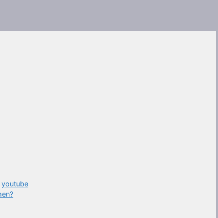
,
youtube
hen?