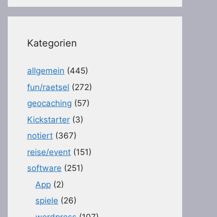
Kategorien
allgemein
(445)
fun/raetsel
(272)
geocaching
(57)
Kickstarter
(3)
notiert
(367)
reise/event
(151)
software
(251)
App
(2)
spiele
(26)
wordpress
(107)