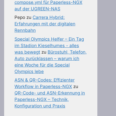
compose.yml für Paperless-NGX
auf der UGREEN-NAS
Pepo
zu
Carrera Hybrid:
Erfahrungen mit der digitalen
Rennbahn
Special Olympics Helfer – Ein Tag
im Stadion Kieselhumes - alles
was bewegt
zu
Bürostuhl, Telefon,
Auto zurücklassen – warum ich
eine Woche für die Special
Olympics lebe
ASN & QR-Codes: Effizienter
Workflow in Paperless-NGX
zu
QR-Code- und ASN-Erkennung in
Paperless-NGX – Technik,
Konfiguration und Praxis