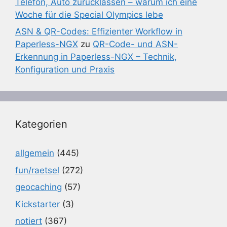
Telefon, Auto zurücklassen – warum ich eine
Woche für die Special Olympics lebe
ASN & QR-Codes: Effizienter Workflow in
Paperless-NGX
zu
QR-Code- und ASN-
Erkennung in Paperless-NGX – Technik,
Konfiguration und Praxis
Kategorien
allgemein
(445)
fun/raetsel
(272)
geocaching
(57)
Kickstarter
(3)
notiert
(367)