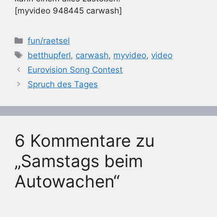
[myvideo 948445 carwash]
Kategorien
fun/raetsel
Schlagwörter
betthupferl
,
carwash
,
myvideo
,
video
Eurovision Song Contest
Spruch des Tages
6 Kommentare zu
„Samstags beim
Autowachen“