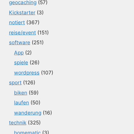
geocaching
(57)
Kickstarter
(3)
notiert
(367)
reise/event
(151)
software
(251)
App
(2)
spiele
(26)
wordpress
(107)
sport
(126)
biken
(59)
laufen
(50)
wanderung
(16)
technik
(325)
homematic
(3)