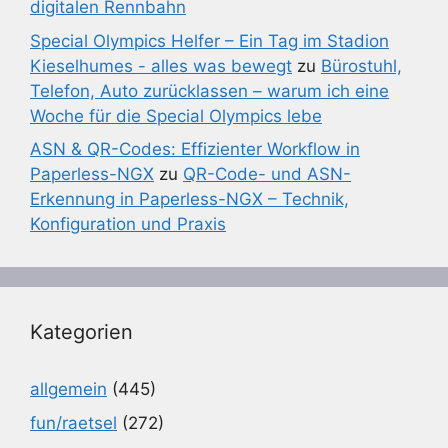
digitalen Rennbahn
Special Olympics Helfer – Ein Tag im Stadion
Kieselhumes - alles was bewegt
zu
Bürostuhl,
Telefon, Auto zurücklassen – warum ich eine
Woche für die Special Olympics lebe
ASN & QR-Codes: Effizienter Workflow in
Paperless-NGX
zu
QR-Code- und ASN-
Erkennung in Paperless-NGX – Technik,
Konfiguration und Praxis
Kategorien
allgemein
(445)
fun/raetsel
(272)