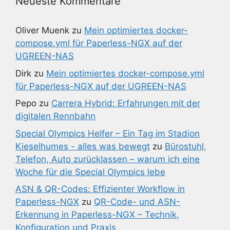
Neueste Kommentare
Oliver Muenk
zu
Mein optimiertes docker-
compose.yml für Paperless-NGX auf der
UGREEN-NAS
Dirk
zu
Mein optimiertes docker-compose.yml
für Paperless-NGX auf der UGREEN-NAS
Pepo
zu
Carrera Hybrid: Erfahrungen mit der
digitalen Rennbahn
Special Olympics Helfer – Ein Tag im Stadion
Kieselhumes - alles was bewegt
zu
Bürostuhl,
Telefon, Auto zurücklassen – warum ich eine
Woche für die Special Olympics lebe
ASN & QR-Codes: Effizienter Workflow in
Paperless-NGX
zu
QR-Code- und ASN-
Erkennung in Paperless-NGX – Technik,
Konfiguration und Praxis