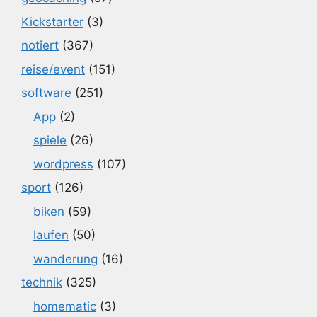
Kickstarter
(3)
notiert
(367)
reise/event
(151)
software
(251)
App
(2)
spiele
(26)
wordpress
(107)
sport
(126)
biken
(59)
laufen
(50)
wanderung
(16)
technik
(325)
homematic
(3)