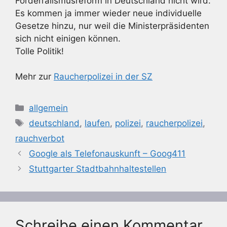
Förderralismusreform in Deutschland nicht wird.
Es kommen ja immer wieder neue individuelle
Gesetze hinzu, nur weil die Ministerpräsidenten
sich nicht einigen können.
Tolle Politik!
Mehr zur
Raucherpolizei in der SZ
Kategorien
allgemein
Schlagwörter
deutschland
,
laufen
,
polizei
,
raucherpolizei
,
rauchverbot
Google als Telefonauskunft – Goog411
Stuttgarter Stadtbahnhaltestellen
Schreibe einen Kommentar