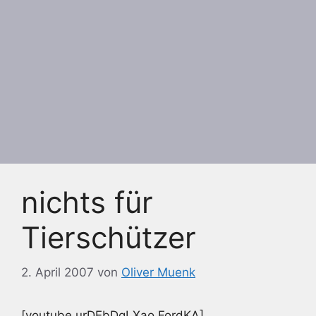
nichts für
Tierschützer
2. April 2007
von
Oliver Muenk
[youtube urDEbDgLXao FordKA]