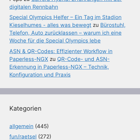
digitalen Rennbahn
Special Olympics Helfer – Ein Tag im Stadion
Kieselhumes - alles was bewegt
zu
Bürostuhl,
Telefon, Auto zurücklassen – warum ich eine
Woche für die Special Olympics lebe
ASN & QR-Codes: Effizienter Workflow in
Paperless-NGX
zu
QR-Code- und ASN-
Erkennung in Paperless-NGX – Technik,
Konfiguration und Praxis
Kategorien
allgemein
(445)
fun/raetsel
(272)