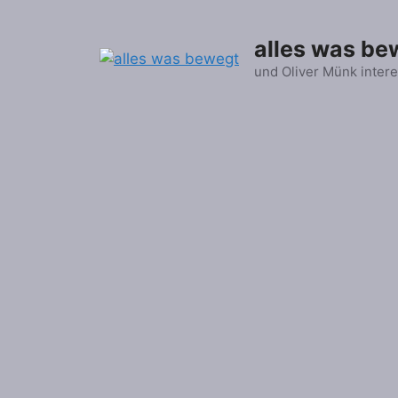
Zum
Inhalt
alles was be
springen
und Oliver Münk intere