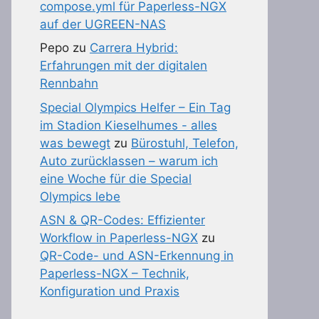
compose.yml für Paperless-NGX
auf der UGREEN-NAS
Pepo
zu
Carrera Hybrid:
Erfahrungen mit der digitalen
Rennbahn
Special Olympics Helfer – Ein Tag
im Stadion Kieselhumes - alles
was bewegt
zu
Bürostuhl, Telefon,
Auto zurücklassen – warum ich
eine Woche für die Special
Olympics lebe
ASN & QR-Codes: Effizienter
Workflow in Paperless-NGX
zu
QR-Code- und ASN-Erkennung in
Paperless-NGX – Technik,
Konfiguration und Praxis