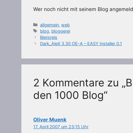
Wer noch nicht mit seinem Blog angemelde
Kategorien
allgemein
,
web
Schlagwörter
blog
,
bloggerei
Bierpreis
Dark_AleX 3.30 OE-A – EASY Installer 0.1
2 Kommentare zu „Bl
den 1000 Blog“
Oliver Muenk
17. April 2007 um 23:15 Uhr