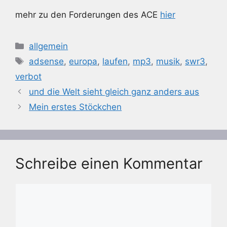
mehr zu den Forderungen des ACE
hier
Kategorien
allgemein
Schlagwörter
adsense
,
europa
,
laufen
,
mp3
,
musik
,
swr3
,
verbot
und die Welt sieht gleich ganz anders aus
Mein erstes Stöckchen
Schreibe einen Kommentar
Kommentar