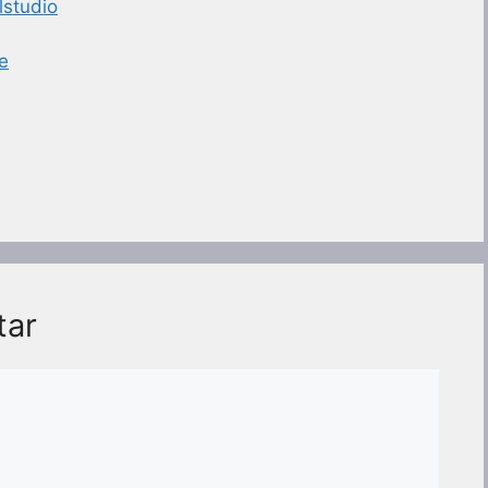
studio
e
tar