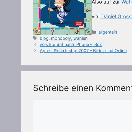
Also auf zur
Wahl
via:
Daniel Gross
Kategorien
allgemein
Schlagwörter
blog
,
monopoly
,
wahlen
was kommt nach iPhone – iBox
Apres-Ski in Ischgl 2007 – Bilder sind Online
Schreibe einen Kommen
Kommentar