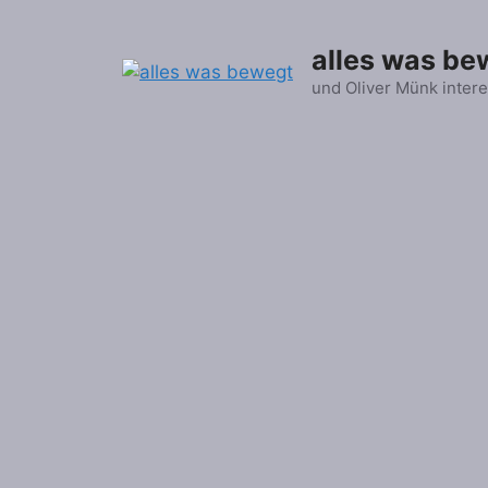
Zum
Inhalt
alles was be
springen
und Oliver Münk intere