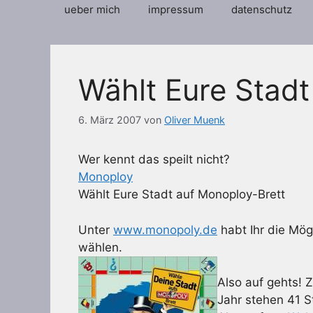
ueber mich
impressum
datenschutz
Wählt Eure Stadt
6. März 2007
von
Oliver Muenk
Wer kennt das speilt nicht?
Monoploy
Wählt Eure Stadt auf Monoploy-Brett
Unter
www.monopoly.de
habt Ihr die Mög
wählen.
Also auf gehts! Z
Jahr stehen 41 S