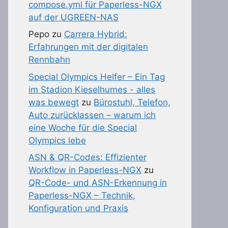
compose.yml für Paperless-NGX
auf der UGREEN-NAS
Pepo
zu
Carrera Hybrid:
Erfahrungen mit der digitalen
Rennbahn
Special Olympics Helfer – Ein Tag
im Stadion Kieselhumes - alles
was bewegt
zu
Bürostuhl, Telefon,
Auto zurücklassen – warum ich
eine Woche für die Special
Olympics lebe
ASN & QR-Codes: Effizienter
Workflow in Paperless-NGX
zu
QR-Code- und ASN-Erkennung in
Paperless-NGX – Technik,
Konfiguration und Praxis