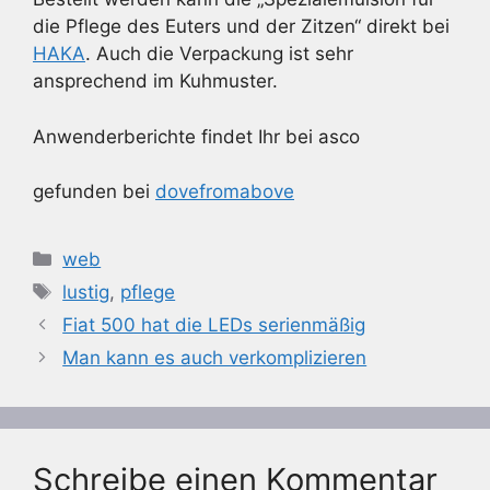
die Pflege des Euters und der Zitzen“ direkt bei
HAKA
. Auch die Verpackung ist sehr
ansprechend im Kuhmuster.
Anwenderberichte findet Ihr bei asco
gefunden bei
dovefromabove
Kategorien
web
Schlagwörter
lustig
,
pflege
Fiat 500 hat die LEDs serienmäßig
Man kann es auch verkomplizieren
Schreibe einen Kommentar