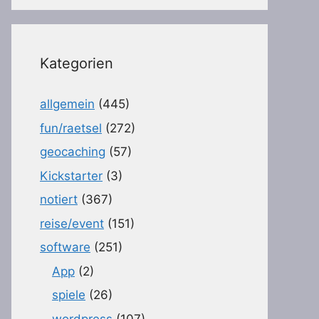
Kategorien
allgemein
(445)
fun/raetsel
(272)
geocaching
(57)
Kickstarter
(3)
notiert
(367)
reise/event
(151)
software
(251)
App
(2)
spiele
(26)
wordpress
(107)