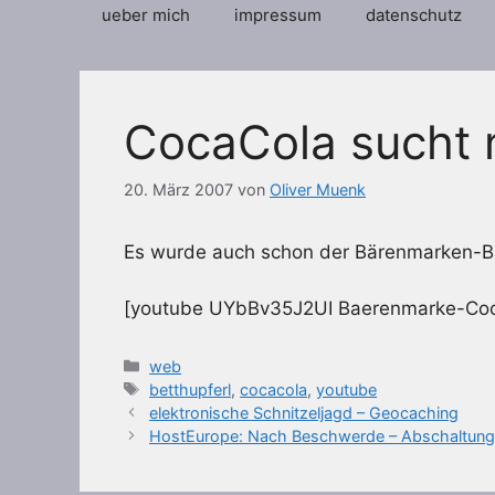
ueber mich
impressum
datenschutz
CocaCola sucht 
20. März 2007
von
Oliver Muenk
Es wurde auch schon der Bärenmarken-Bär
[youtube UYbBv35J2UI Baerenmarke-Coc
Kategorien
web
Schlagwörter
betthupferl
,
cocacola
,
youtube
elektronische Schnitzeljagd – Geocaching
HostEurope: Nach Beschwerde – Abschaltung