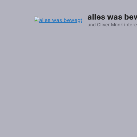
Zum
Inhalt
alles was be
springen
und Oliver Münk intere