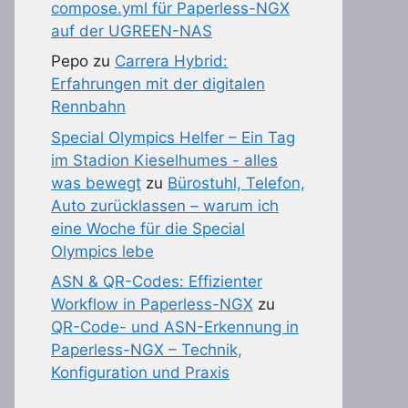
compose.yml für Paperless-NGX
auf der UGREEN-NAS
Pepo
zu
Carrera Hybrid:
Erfahrungen mit der digitalen
Rennbahn
Special Olympics Helfer – Ein Tag
im Stadion Kieselhumes - alles
was bewegt
zu
Bürostuhl, Telefon,
Auto zurücklassen – warum ich
eine Woche für die Special
Olympics lebe
ASN & QR-Codes: Effizienter
Workflow in Paperless-NGX
zu
QR-Code- und ASN-Erkennung in
Paperless-NGX – Technik,
Konfiguration und Praxis