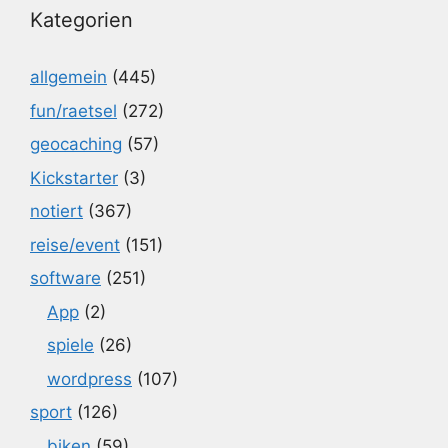
Kategorien
allgemein
(445)
fun/raetsel
(272)
geocaching
(57)
Kickstarter
(3)
notiert
(367)
reise/event
(151)
software
(251)
App
(2)
spiele
(26)
wordpress
(107)
sport
(126)
biken
(59)