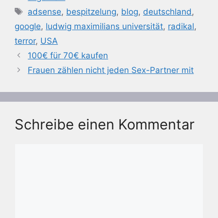
Schlagwörter
adsense
,
bespitzelung
,
blog
,
deutschland
,
google
,
ludwig maximilians universität
,
radikal
,
terror
,
USA
100€ für 70€ kaufen
Frauen zählen nicht jeden Sex-Partner mit
Schreibe einen Kommentar
Kommentar