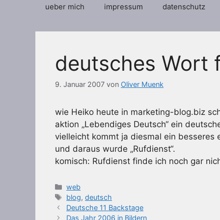
ueber mich
impressum
datenschutz
deutsches Wort f
9. Januar 2007
von
Oliver Muenk
wie Heiko heute in marketing-blog.biz sch
aktion „Lebendiges Deutsch“ ein deutsche
vielleicht kommt ja diesmal ein besseres 
und daraus wurde „Rufdienst“.
komisch: Rufdienst finde ich noch gar nich
Kategorien
web
Schlagwörter
blog
,
deutsch
Deutsche 11 Backstage
Das Jahr 2006 in Bildern