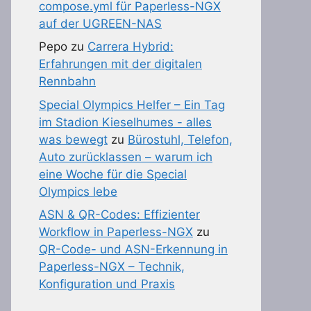
compose.yml für Paperless-NGX
auf der UGREEN-NAS
Pepo
zu
Carrera Hybrid:
Erfahrungen mit der digitalen
Rennbahn
Special Olympics Helfer – Ein Tag
im Stadion Kieselhumes - alles
was bewegt
zu
Bürostuhl, Telefon,
Auto zurücklassen – warum ich
eine Woche für die Special
Olympics lebe
ASN & QR-Codes: Effizienter
Workflow in Paperless-NGX
zu
QR-Code- und ASN-Erkennung in
Paperless-NGX – Technik,
Konfiguration und Praxis