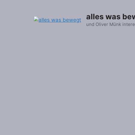
Zum
Inhalt
alles was be
springen
und Oliver Münk intere