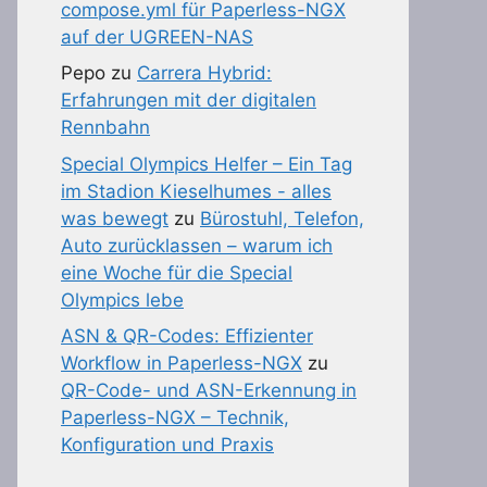
compose.yml für Paperless-NGX
auf der UGREEN-NAS
Pepo
zu
Carrera Hybrid:
Erfahrungen mit der digitalen
Rennbahn
Special Olympics Helfer – Ein Tag
im Stadion Kieselhumes - alles
was bewegt
zu
Bürostuhl, Telefon,
Auto zurücklassen – warum ich
eine Woche für die Special
Olympics lebe
ASN & QR-Codes: Effizienter
Workflow in Paperless-NGX
zu
QR-Code- und ASN-Erkennung in
Paperless-NGX – Technik,
Konfiguration und Praxis