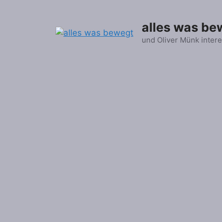
Zum
Inhalt
alles was be
springen
und Oliver Münk intere