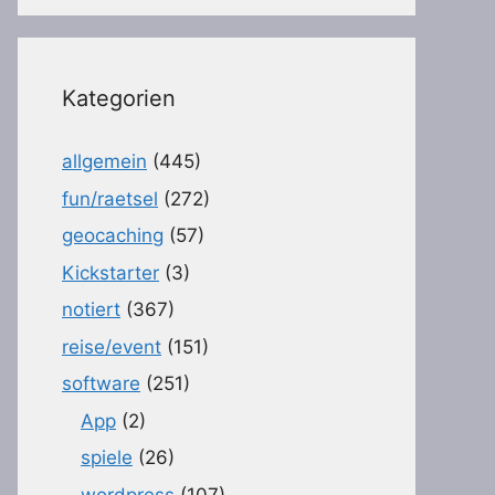
Kategorien
allgemein
(445)
fun/raetsel
(272)
geocaching
(57)
Kickstarter
(3)
notiert
(367)
reise/event
(151)
software
(251)
App
(2)
spiele
(26)
wordpress
(107)