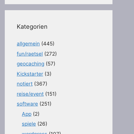
Kategorien
allgemein
(445)
fun/raetsel
(272)
geocaching
(57)
Kickstarter
(3)
notiert
(367)
reise/event
(151)
software
(251)
App
(2)
spiele
(26)
wordpress
(107)