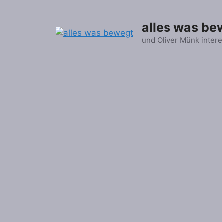
Zum
Inhalt
alles was be
springen
und Oliver Münk intere