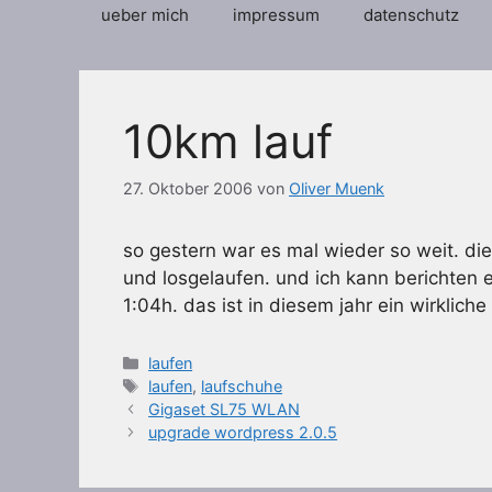
ueber mich
impressum
datenschutz
10km lauf
27. Oktober 2006
von
Oliver Muenk
so gestern war es mal wieder so weit. d
und losgelaufen. und ich kann berichten 
1:04h. das ist in diesem jahr ein wirkliche
Kategorien
laufen
Schlagwörter
laufen
,
laufschuhe
Gigaset SL75 WLAN
upgrade wordpress 2.0.5