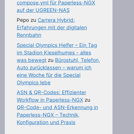
compose.yml für Paperless-NGX
auf der UGREEN-NAS
Pepo
zu
Carrera Hybrid:
Erfahrungen mit der digitalen
Rennbahn
Special Olympics Helfer – Ein Tag
im Stadion Kieselhumes - alles
was bewegt
zu
Bürostuhl, Telefon,
Auto zurücklassen – warum ich
eine Woche für die Special
Olympics lebe
ASN & QR-Codes: Effizienter
Workflow in Paperless-NGX
zu
QR-Code- und ASN-Erkennung in
Paperless-NGX – Technik,
Konfiguration und Praxis