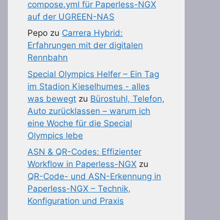
compose.yml für Paperless-NGX
auf der UGREEN-NAS
Pepo
zu
Carrera Hybrid:
Erfahrungen mit der digitalen
Rennbahn
Special Olympics Helfer – Ein Tag
im Stadion Kieselhumes - alles
was bewegt
zu
Bürostuhl, Telefon,
Auto zurücklassen – warum ich
eine Woche für die Special
Olympics lebe
ASN & QR-Codes: Effizienter
Workflow in Paperless-NGX
zu
QR-Code- und ASN-Erkennung in
Paperless-NGX – Technik,
Konfiguration und Praxis