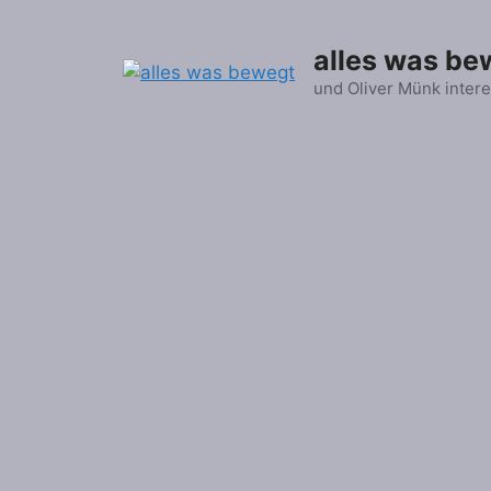
Zum
Inhalt
alles was be
springen
und Oliver Münk intere