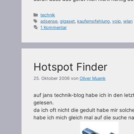
Kategorien
technik
Schlagwörter
adsense
,
gigaset
,
kaufempfehlung
,
voip
,
wlan
1 Kommentar
Hotspot Finder
25. Oktober 2006
von
Oliver Muenk
auf jans technik-blog habe ich in den let
gelesen.
da ich oft nicht die gedult habe mir solc
habe ich mich gleich mal auf die suche 