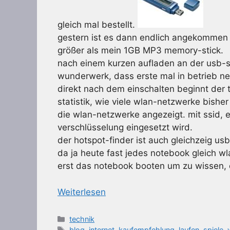
gleich mal bestellt.
gestern ist es dann endlich angekommen u
größer als mein 1GB MP3 memory-stick.
nach einem kurzen aufladen an der usb-sch
wunderwerk, dass erste mal in betrieb n
direkt nach dem einschalten beginnt der
statistik, wie viele wlan-netzwerke bish
die wlan-netzwerke angezeigt. mit ssid, 
verschlüsselung eingesetzt wird.
der hotspot-finder ist auch gleichzeig us
da ja heute fast jedes notebook gleich wl
erst das notebook booten um zu wissen, o
Weiterlesen
Kategorien
technik
Schlagwörter
blog
,
internet
,
kaufempfehlung
,
laufen
,
spiele
,