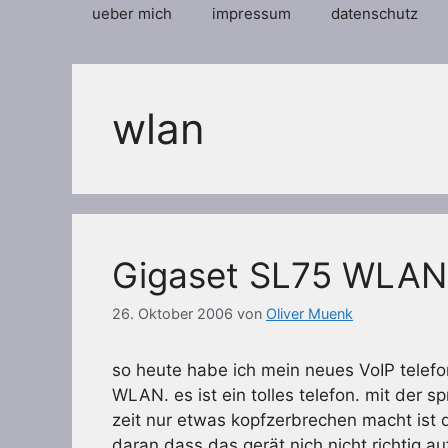
ueber mich
impressum
datenschutz
wlan
Gigaset SL75 WLAN
26. Oktober 2006
von
Oliver Muenk
so heute habe ich mein neues VoIP telef
WLAN. es ist ein tolles telefon. mit der sp
zeit nur etwas kopfzerbrechen macht ist di
daran dass das gerät nich nicht richtig a