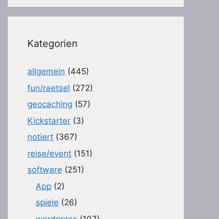
Kategorien
allgemein
(445)
fun/raetsel
(272)
geocaching
(57)
Kickstarter
(3)
notiert
(367)
reise/event
(151)
software
(251)
App
(2)
spiele
(26)
wordpress
(107)