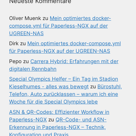
Neueste Kommentare
Oliver Muenk
zu
Mein optimiertes docker-
compose.yml für Paperless-NGX auf der
UGREEN-NAS
Dirk
zu
Mein optimiertes docker-compose.yml
für Paperless-NGX auf der UGREEN-NAS
Pepo
zu
Carrera Hybrid: Erfahrungen mit der
digitalen Rennbahn
Special Olympics Helfer – Ein Tag im Stadion
Kieselhumes - alles was bewegt
zu
Bürostuhl,
Telefon, Auto zurücklassen – warum ich eine
Woche für die Special Olympics lebe
ASN & QR-Codes: Effizienter Workflow in
Paperless-NGX
zu
QR-Code- und ASN-
Erkennung in Paperless-NGX – Technik,
Konfiguration und Praxis