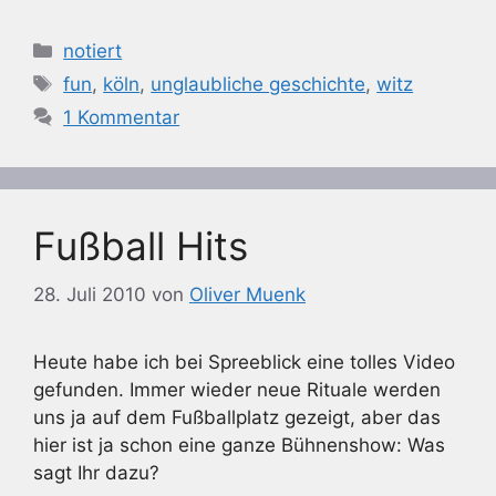
Kategorien
notiert
Schlagwörter
fun
,
köln
,
unglaubliche geschichte
,
witz
1 Kommentar
Fußball Hits
28. Juli 2010
von
Oliver Muenk
Heute habe ich bei Spreeblick eine tolles Video
gefunden. Immer wieder neue Rituale werden
uns ja auf dem Fußballplatz gezeigt, aber das
hier ist ja schon eine ganze Bühnenshow: Was
sagt Ihr dazu?