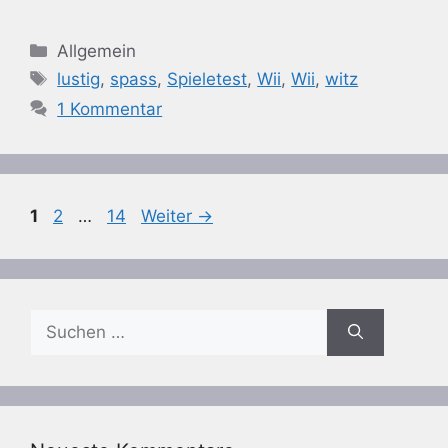
Kategorien
Allgemein
Schlagwörter
lustig
,
spass
,
Spieletest
,
Wii
,
Wii
,
witz
1 Kommentar
Seite
Seite
Seite
1
2
…
14
Weiter
→
Suchen
nach: