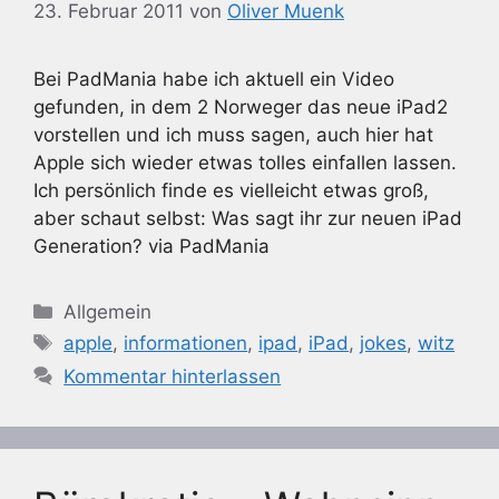
23. Februar 2011
von
Oliver Muenk
Bei PadMania habe ich aktuell ein Video
gefunden, in dem 2 Norweger das neue iPad2
vorstellen und ich muss sagen, auch hier hat
Apple sich wieder etwas tolles einfallen lassen.
Ich persönlich finde es vielleicht etwas groß,
aber schaut selbst: Was sagt ihr zur neuen iPad
Generation? via PadMania
Kategorien
Allgemein
Schlagwörter
apple
,
informationen
,
ipad
,
iPad
,
jokes
,
witz
Kommentar hinterlassen