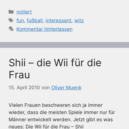
Kategorien
notiert
Schlagwörter
fun
,
fußball
,
interessant
,
witz
Kommentar hinterlassen
Shii – die Wii für die
Frau
15. April 2010
von
Oliver Muenk
Vielen Frauen beschweren sich ja immer
wieder, dass die meisten Spiele immer nur für
Männer entwickelt werden. Jetzt gibt es was
neues: Die Wii für die Frau – Shii