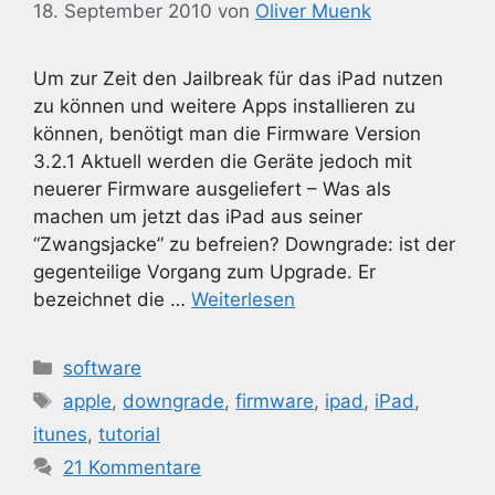
18. September 2010
von
Oliver Muenk
Um zur Zeit den Jailbreak für das iPad nutzen
zu können und weitere Apps installieren zu
können, benötigt man die Firmware Version
3.2.1 Aktuell werden die Geräte jedoch mit
neuerer Firmware ausgeliefert – Was als
machen um jetzt das iPad aus seiner
“Zwangsjacke” zu befreien? Downgrade: ist der
gegenteilige Vorgang zum Upgrade. Er
bezeichnet die …
Weiterlesen
Kategorien
software
Schlagwörter
apple
,
downgrade
,
firmware
,
ipad
,
iPad
,
itunes
,
tutorial
21 Kommentare