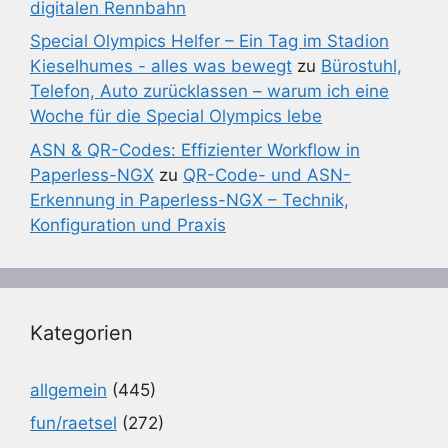
digitalen Rennbahn
Special Olympics Helfer – Ein Tag im Stadion
Kieselhumes - alles was bewegt
zu
Bürostuhl,
Telefon, Auto zurücklassen – warum ich eine
Woche für die Special Olympics lebe
ASN & QR-Codes: Effizienter Workflow in
Paperless-NGX
zu
QR-Code- und ASN-
Erkennung in Paperless-NGX – Technik,
Konfiguration und Praxis
Kategorien
allgemein
(445)
fun/raetsel
(272)