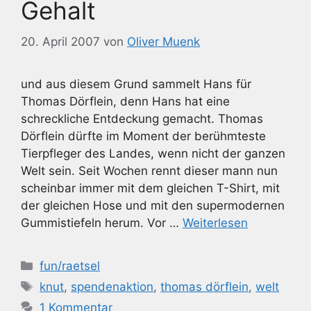
Gehalt
20. April 2007
von
Oliver Muenk
und aus diesem Grund sammelt Hans für
Thomas Dörflein, denn Hans hat eine
schreckliche Entdeckung gemacht. Thomas
Dörflein dürfte im Moment der berühmteste
Tierpfleger des Landes, wenn nicht der ganzen
Welt sein. Seit Wochen rennt dieser mann nun
scheinbar immer mit dem gleichen T-Shirt, mit
der gleichen Hose und mit den supermodernen
Gummistiefeln herum. Vor …
Weiterlesen
Kategorien
fun/raetsel
Schlagwörter
knut
,
spendenaktion
,
thomas dörflein
,
welt
1 Kommentar