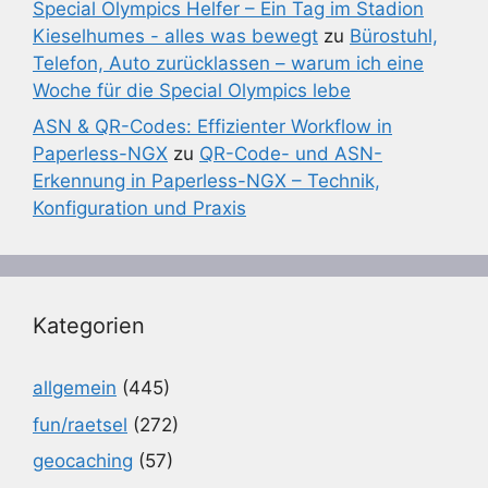
Special Olympics Helfer – Ein Tag im Stadion
Kieselhumes - alles was bewegt
zu
Bürostuhl,
Telefon, Auto zurücklassen – warum ich eine
Woche für die Special Olympics lebe
ASN & QR-Codes: Effizienter Workflow in
Paperless-NGX
zu
QR-Code- und ASN-
Erkennung in Paperless-NGX – Technik,
Konfiguration und Praxis
Kategorien
allgemein
(445)
fun/raetsel
(272)
geocaching
(57)