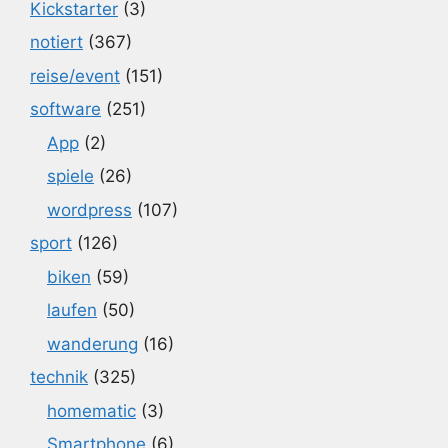
Kickstarter
(3)
notiert
(367)
reise/event
(151)
software
(251)
App
(2)
spiele
(26)
wordpress
(107)
sport
(126)
biken
(59)
laufen
(50)
wanderung
(16)
technik
(325)
homematic
(3)
Smartphone
(6)