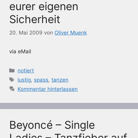
eurer eigenen
Sicherheit
20. Mai 2009
von
Oliver Muenk
via eMail
Kategorien
notiert
Schlagwörter
lustig
,
spass
,
tanzen
Kommentar hinterlassen
Beyoncé – Single
Ladies – Tanzfieber auf