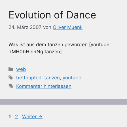
Evolution of Dance
24. März 2007
von
Oliver Muenk
Was ist aus dem tanzen geworden [youtube
dMH0bHeiRNg tanzen]
Kategorien
web
Schlagwörter
betthupferl
,
tanzen
,
youtube
Kommentar hinterlassen
Seite
Seite
1
2
Weiter
→