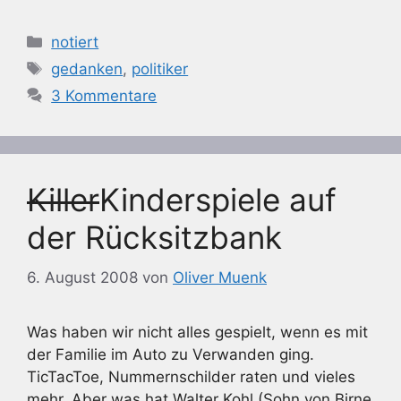
Kategorien
notiert
Schlagwörter
gedanken
,
politiker
3 Kommentare
Killer
Kinderspiele auf
der Rücksitzbank
6. August 2008
von
Oliver Muenk
Was haben wir nicht alles gespielt, wenn es mit
der Familie im Auto zu Verwanden ging.
TicTacToe, Nummernschilder raten und vieles
mehr. Aber was hat Walter Kohl (Sohn von Birne