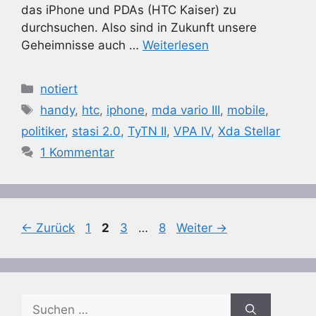
das iPhone und PDAs (HTC Kaiser) zu
durchsuchen. Also sind in Zukunft unsere
Geheimnisse auch …
Weiterlesen
Kategorien
notiert
Schlagwörter
handy
,
htc
,
iphone
,
mda vario III
,
mobile
,
politiker
,
stasi 2.0
,
TyTN II
,
VPA IV
,
Xda Stellar
1 Kommentar
Seite
Seite
Seite
Seite
←
Zurück
1
2
3
…
8
Weiter
→
Suchen