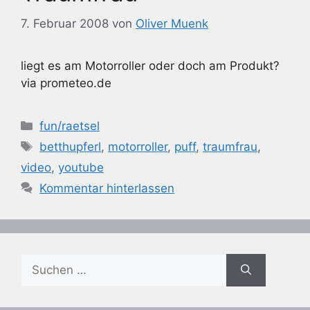
7. Februar 2008
von
Oliver Muenk
liegt es am Motorroller oder doch am Produkt?
via prometeo.de
Kategorien
fun/raetsel
Schlagwörter
betthupferl
,
motorroller
,
puff
,
traumfrau
,
video
,
youtube
Kommentar hinterlassen
Suchen
nach: