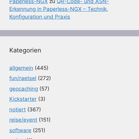
Paperless-NGX
zu
QR-Code- und ASN-
Erkennung in Paperless-NGX – Technik,
Konfiguration und Praxis
Kategorien
allgemein
(445)
fun/raetsel
(272)
geocaching
(57)
Kickstarter
(3)
notiert
(367)
reise/event
(151)
software
(251)