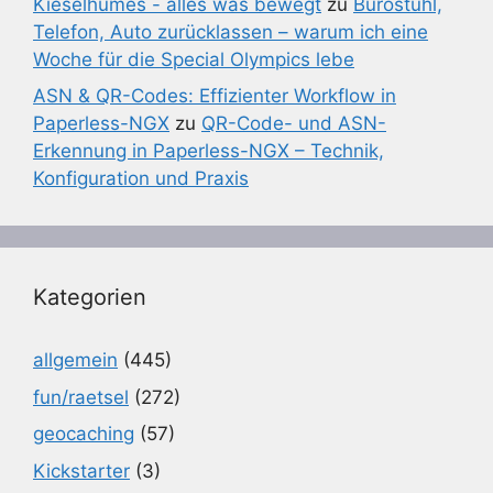
Kieselhumes - alles was bewegt
zu
Bürostuhl,
Telefon, Auto zurücklassen – warum ich eine
Woche für die Special Olympics lebe
ASN & QR-Codes: Effizienter Workflow in
Paperless-NGX
zu
QR-Code- und ASN-
Erkennung in Paperless-NGX – Technik,
Konfiguration und Praxis
Kategorien
allgemein
(445)
fun/raetsel
(272)
geocaching
(57)
Kickstarter
(3)