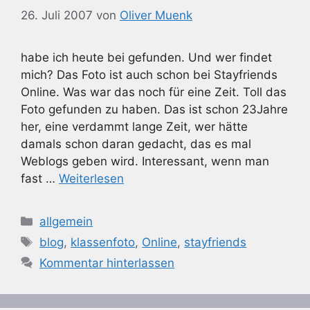
26. Juli 2007
von
Oliver Muenk
habe ich heute bei gefunden. Und wer findet
mich? Das Foto ist auch schon bei Stayfriends
Online. Was war das noch für eine Zeit. Toll das
Foto gefunden zu haben. Das ist schon 23Jahre
her, eine verdammt lange Zeit, wer hätte
damals schon daran gedacht, das es mal
Weblogs geben wird. Interessant, wenn man
fast …
Weiterlesen
Kategorien
allgemein
Schlagwörter
blog
,
klassenfoto
,
Online
,
stayfriends
Kommentar hinterlassen