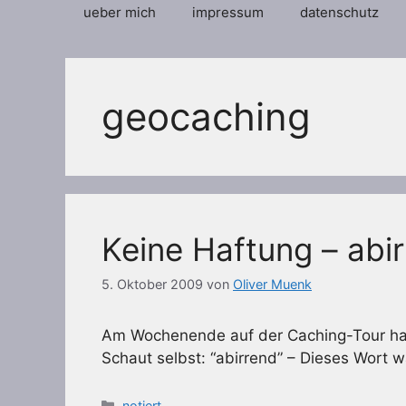
ueber mich
impressum
datenschutz
geocaching
Keine Haftung – abir
5. Oktober 2009
von
Oliver Muenk
Am Wochenende auf der Caching-Tour habe
Schaut selbst: “abirrend” – Dieses Wort w
Kategorien
notiert