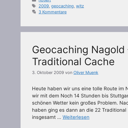
Schlagwörter
2009
,
geocaching
,
witz
3 Kommentare
Geocaching Nagold –
Traditional Cache
3. Oktober 2009
von
Oliver Muenk
Heute haben wir uns eine tolle Route i
wir mit dem Noch 14 Stunden bis Stuttgar
schönen Wetter kein großes Problem. Nac
haben ging es dann an die 22 Traditiona
insgesamt …
Weiterlesen