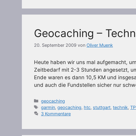
Geocaching – Techn
20. September 2009
von
Oliver Muenk
Heute haben wir uns mal aufgemacht, um
Zeitbedarf mit 2-3 Stunden angesetzt, u
Ende waren es dann 10,5 KM und insgesam
und auch die Fundstellen sicher nur sch
Kategorien
geocaching
Schlagwörter
garmin
,
geocaching
,
htc
,
stuttgart
,
technik
,
TP
3 Kommentare