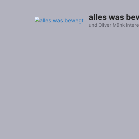
Zum
Inhalt
alles was be
springen
und Oliver Münk intere