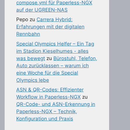
compose.yml für Paperless-NGX
auf der UGREEN-NAS
Pepo
zu
Carrera Hybrid:
Erfahrungen mit der digitalen
Rennbahn
Special Olympics Helfer – Ein Tag
im Stadion Kieselhumes - alles
was bewegt
zu
Bürostuhl, Telefon,
Auto zurücklassen – warum ich
eine Woche für die Special
Olympics lebe
ASN & QR-Codes: Effizienter
Workflow in Paperless-NGX
zu
QR-Code- und ASN-Erkennung in
Paperless-NGX – Technik,
Konfiguration und Praxis