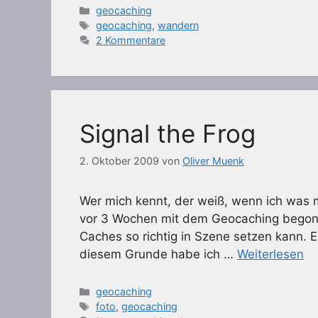
Kategorien
geocaching
Schlagwörter
geocaching
,
wandern
2 Kommentare
Signal the Frog
2. Oktober 2009
von
Oliver Muenk
Wer mich kennt, der weiß, wenn ich was m
vor 3 Wochen mit dem Geocaching begonn
Caches so richtig in Szene setzen kann. Ei
diesem Grunde habe ich …
Weiterlesen
Kategorien
geocaching
Schlagwörter
foto
,
geocaching