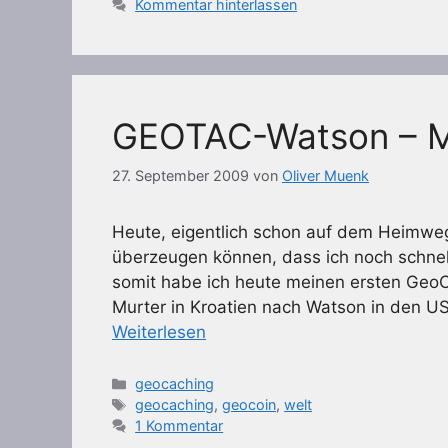
Kommentar hinterlassen
GEOTAC-Watson – Me
27. September 2009
von
Oliver Muenk
Heute, eigentlich schon auf dem Heim
überzeugen können, dass ich noch schnell
somit habe ich heute meinen ersten Geo
Murter in Kroatien nach Watson in den US
Weiterlesen
Kategorien
geocaching
Schlagwörter
geocaching
,
geocoin
,
welt
1 Kommentar