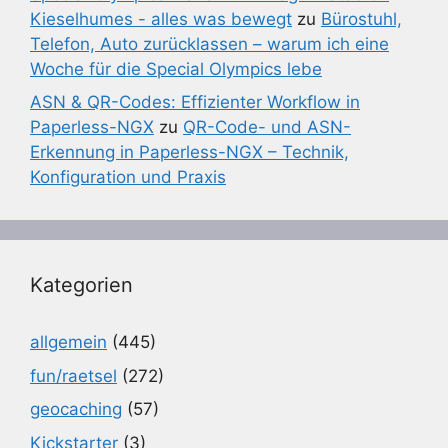
Kieselhumes - alles was bewegt
zu
Bürostuhl,
Telefon, Auto zurücklassen – warum ich eine
Woche für die Special Olympics lebe
ASN & QR-Codes: Effizienter Workflow in
Paperless-NGX
zu
QR-Code- und ASN-
Erkennung in Paperless-NGX – Technik,
Konfiguration und Praxis
Kategorien
allgemein
(445)
fun/raetsel
(272)
geocaching
(57)
Kickstarter
(3)