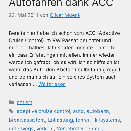
Autofahren dank ACC
22. Mai 2011
von
Oliver Muenk
Bereits hier habe ich schon vom ACC (Adaptive
Cruise Control) im VW Passat berichtet und
nun, ein halbes Jahr später, möchte ich noch
ein paar Erfahrungen mitteilen. Immer wieder
werde ich gefragt, ob es wirklich so hilfreich ist,
wenn das Auto den Abstand selbständig regelt
und ob man sich auf ein solches System auch
verlassen …
Weiterlesen
Kategorien
notiert
Schlagwörter
adaptive cruise control
,
auto
,
autobahn
,
Bremsassistent
,
Entlastung
,
fahrer
,
Hilfsystems
,
unterwegs
,
verkehr
,
Verkehrsteilnehmer
,