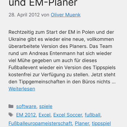
und EM-Planer
28. April 2012
von
Oliver Muenk
Rechtzeitig zum Start der EM in Polen und der
Ukraine gibt es wieder eine neue, vollkommen
überarbeitete Version des Planers. Das Team
rund um Andreas Entenmann hat sich wieder
viel Mühe gegeben um auch für dieses
Fußballevent wieder ein Version des Tippspiels
kostenfrei zur Verfügung zu stellen. Jetzt steht
den Tippgemeinschaften in den Büros nichts …
Weiterlesen
Kategorien
software
,
spiele
Schlagwörter
EM 2012
,
Excel
,
Excel Soccer
,
fußball
,
Fußballeuropameisterschaft
,
Planer
,
tippspiel