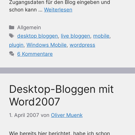
Zugangsdaten für den Blog eingeben und
schon kann …
Weiterlesen
Kategorien
Allgemein
Schlagwörter
desktop bloggen
,
live bloggen
,
mobile
,
plugin
,
Windows Mobile
,
wordpress
6 Kommentare
Desktop-Bloggen mit
Word2007
1. April 2007
von
Oliver Muenk
Wie bereits hier berichtet, habe ich schon