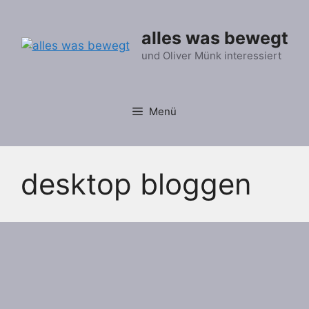
Zum
Inhalt
alles was bewegt
springen
und Oliver Münk interessiert
Menü
desktop bloggen