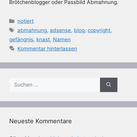
Brötchenblogger oder Passbild Abmahnung.
Kategorien
notiert
Schlagwörter
abmahnung
,
adsense
,
blog
,
copyright
,
gefängnis
,
knast
,
Namen
Kommentar hinterlassen
Suchen
nach:
Neueste Kommentare