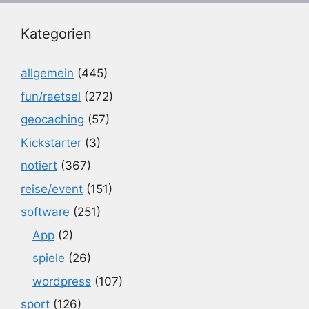
Kategorien
allgemein
(445)
fun/raetsel
(272)
geocaching
(57)
Kickstarter
(3)
notiert
(367)
reise/event
(151)
software
(251)
App
(2)
spiele
(26)
wordpress
(107)
sport
(126)