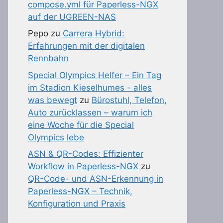
compose.yml für Paperless-NGX
auf der UGREEN-NAS
Pepo
zu
Carrera Hybrid:
Erfahrungen mit der digitalen
Rennbahn
Special Olympics Helfer – Ein Tag
im Stadion Kieselhumes - alles
was bewegt
zu
Bürostuhl, Telefon,
Auto zurücklassen – warum ich
eine Woche für die Special
Olympics lebe
ASN & QR-Codes: Effizienter
Workflow in Paperless-NGX
zu
QR-Code- und ASN-Erkennung in
Paperless-NGX – Technik,
Konfiguration und Praxis