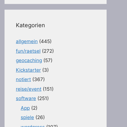
Kategorien
allgemein
(445)
fun/raetsel
(272)
geocaching
(57)
Kickstarter
(3)
notiert
(367)
reise/event
(151)
software
(251)
App
(2)
spiele
(26)
wordpress
(107)