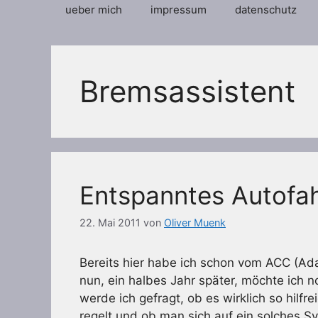
ueber mich
impressum
datenschutz
Bremsassistent
Entspanntes Autofa
22. Mai 2011
von
Oliver Muenk
Bereits hier habe ich schon vom ACC (Ada
nun, ein halbes Jahr später, möchte ich n
werde ich gefragt, ob es wirklich so hilf
regelt und ob man sich auf ein solches 