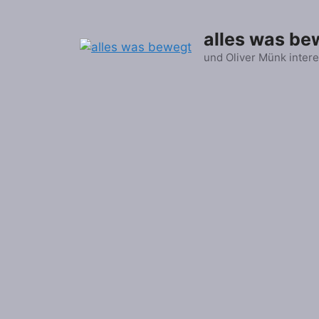
Zum
Inhalt
alles was be
springen
und Oliver Münk intere