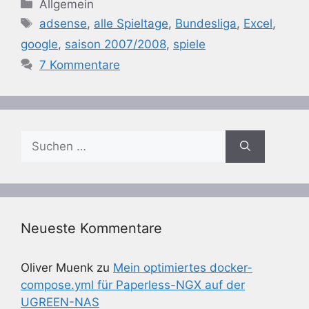
Kategorien
Allgemein
Schlagwörter
adsense
,
alle Spieltage
,
Bundesliga
,
Excel
,
google
,
saison 2007/2008
,
spiele
7 Kommentare
Suchen
nach:
Neueste Kommentare
Oliver Muenk
zu
Mein optimiertes docker-
compose.yml für Paperless-NGX auf der
UGREEN-NAS