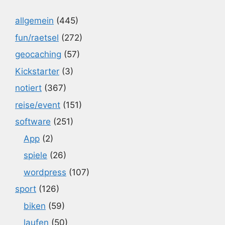
allgemein
(445)
fun/raetsel
(272)
geocaching
(57)
Kickstarter
(3)
notiert
(367)
reise/event
(151)
software
(251)
App
(2)
spiele
(26)
wordpress
(107)
sport
(126)
biken
(59)
laufen
(50)