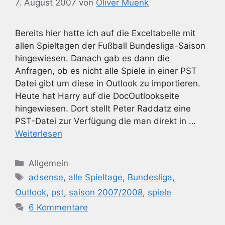
7. August 2007
von
Oliver Muenk
Bereits hier hatte ich auf die Exceltabelle mit
allen Spieltagen der Fußball Bundesliga-Saison
hingewiesen. Danach gab es dann die
Anfragen, ob es nicht alle Spiele in einer PST
Datei gibt um diese in Outlook zu importieren.
Heute hat Harry auf die DocOutlookseite
hingewiesen. Dort stellt Peter Raddatz eine
PST-Datei zur Verfügung die man direkt in …
Weiterlesen
Kategorien
Allgemein
Schlagwörter
adsense
,
alle Spieltage
,
Bundesliga
,
Outlook
,
pst
,
saison 2007/2008
,
spiele
6 Kommentare