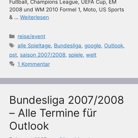
Fußball, Champions League, UEFA Cup, EM
2008 und WM 2010 Formel 1, Moto, US Sports
& …
Weiterlesen
Kategorien
reise/event
Schlagwörter
alle Spieltage
,
Bundesliga
,
google
,
Outlook
,
pst
,
saison 2007/2008
,
spiele
,
welt
1 Kommentar
Bundesliga 2007/2008
– Alle Termine für
Outlook